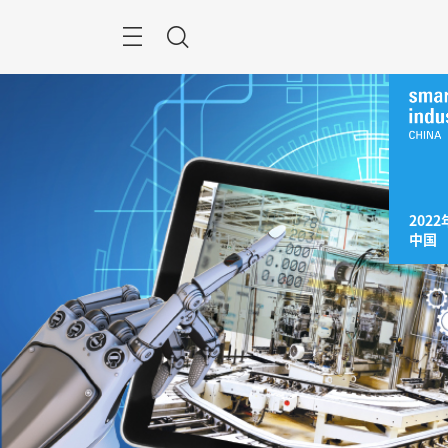
跳
过
菜
搜
单
索
2022年
中国