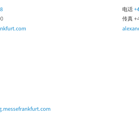
58
+
电话
00
传真 +49
nkfurt.com
alexan
.messefrankfurt.com