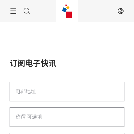
跳
过
菜
搜
ZH
单
索
订阅电子快讯
电邮地址
称谓 可选填