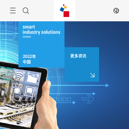
跳
过
菜
搜
ZH
单
索
更多资讯
2022年

中国